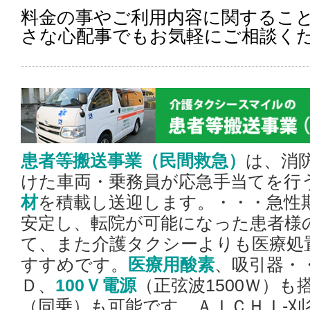
料金の事やご利用内容に関するこ
さな心配事でもお気軽にご相談く
患者等搬送事業（民間救急）
は、消
けた車両・乗務員が応急手当てを行
材
を積載し送迎します。・・・急性
安定し、転院が可能になった患者様
て、また介護タクシーよりも医療処
すすめです。
医療用酸素
、吸引器・
Ｄ、
100Ｖ電源
（正弦波1500Ｗ）も
（同乗）も可能です。ＡＩＣＨＩ-刈