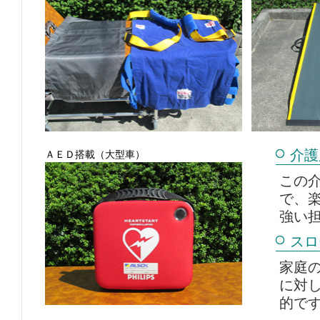
介護
ＡＥＤ搭載（大型車）
この
で、
強い
スロ
家庭
に対
的です